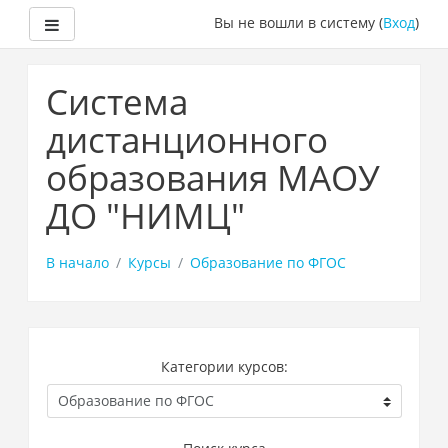
Боковая панель
Вы не вошли в систему (
Вход
)
Перейти
к
Система
основному
содержанию
дистанционного
образования МАОУ
ДО "НИМЦ"
В начало
Курсы
Образование по ФГОС
Категории курсов: