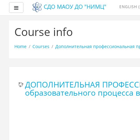
СДО МАОУ ДО "НИМЦ"
ENGLISH ‎
Side panel
Skip
to
Course info
main
content
Home
Courses
Дополнительная профессиональная п
ДОПОЛНИТЕЛЬНАЯ ПРОФЕССИ
образовательного процесса 