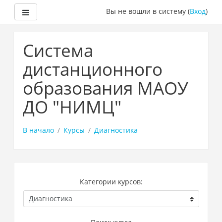
Боковая панель
Вы не вошли в систему (
Вход
)
Перейти
к
Система
основному
содержанию
дистанционного
образования МАОУ
ДО "НИМЦ"
В начало
Курсы
Диагностика
Категории курсов: