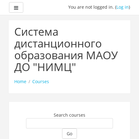
Side panel
You are not logged in. (
Log in
)
Skip
to
Система
main
content
дистанционного
образования МАОУ
ДО "НИМЦ"
Home
Courses
Search courses
Go